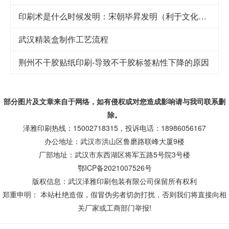
印刷术是什么时候发明：宋朝毕昇发明（利于文化传承）
武汉精装盒制作工艺流程
荆州不干胶贴纸印刷-导致不干胶标签粘性下降的原因
部分图片及文章来自于网络，如有侵权或对您造成
影响
请与我司联系删
除。
泽雅印刷热线：15002718315，投诉电话：18986056167
办公地址：武汉市洪山区鲁磨路联峰大厦9楼
厂部地址：武汉市东西湖区将军五路5号院3号楼
鄂ICP备2021007526号
版权信息：武汉泽雅印刷包装有限公司保留所有权利
郑重申明： 本站杜绝造假，假冒伪劣者切勿打扰，否则我们将直接向相
关厂家或工商部门举报!