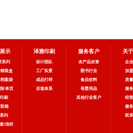
展示
泽雅印刷
服务客户
关
胶系列
设计团队
农产品农资
企
/精装盒
工厂实景
图书行业
加
/档案袋
成品打样
食品饮料
质
报/单页
后道体系
母婴用品
服
印刷
其他行业客户
经
/彩箱
服
系列
联
套/信封