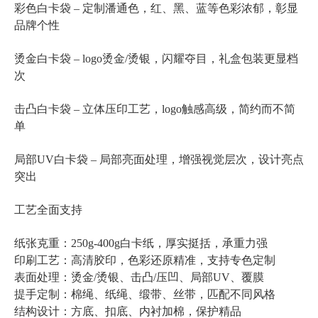
彩色白卡袋 – 定制潘通色，红、黑、蓝等色彩浓郁，彰显
品牌个性
烫金白卡袋 – logo烫金/烫银，闪耀夺目，礼盒包装更显档
次
击凸白卡袋 – 立体压印工艺，logo触感高级，简约而不简
单
局部UV白卡袋 – 局部亮面处理，增强视觉层次，设计亮点
突出
工艺全面支持
纸张克重：250g-400g白卡纸，厚实挺括，承重力强
印刷工艺：高清胶印，色彩还原精准，支持专色定制
表面处理：烫金/烫银、击凸/压凹、局部UV、覆膜
提手定制：棉绳、纸绳、缎带、丝带，匹配不同风格
结构设计：方底、扣底、内衬加棉，保护精品