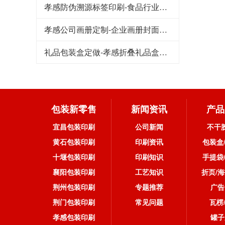
孝感防伪溯源标签印刷-食品行业一物一码追溯系统解决方案
孝感公司画册定制-企业画册封面印刷最常用的制作工艺
礼品包装盒定做-孝感折叠礼品盒制作的方法与步骤
包装新零售
新闻资讯
产品
宜昌包装印刷
公司新闻
不干
黄石包装印刷
印刷资讯
包装盒
十堰包装印刷
印刷知识
手提袋
襄阳包装印刷
工艺知识
折页/海
荆州包装印刷
专题推荐
广告
荆门包装印刷
常见问题
瓦楞
孝感包装印刷
罐子