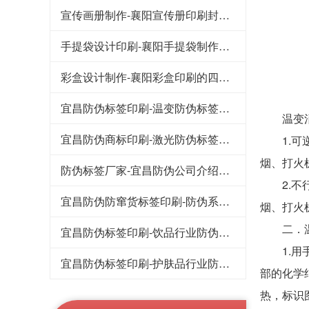
宣传画册制作-襄阳宣传册印刷封面常用的工艺形式
手提袋设计印刷-襄阳手提袋制作过程中需要注意的要点
彩盒设计制作-襄阳彩盒印刷的四色印刷工艺
宜昌防伪标签印刷-温变防伪标签技术类型与检测方法
温变消失
宜昌防伪商标印刷-激光防伪标签的制作流程和辨别方法
1.可逆
烟、打火
防伪标签厂家-宜昌防伪公司介绍半色调图像的防伪技术
2.不行
宜昌防伪防窜货标签印刷-防伪系统功能全面解决窜货难题
烟、打火
二．温
宜昌防伪标签印刷-饮品行业防伪技术的功能及应用
1.用手
宜昌防伪标签印刷-护肤品行业防伪解决方案
部的化学
热，标识