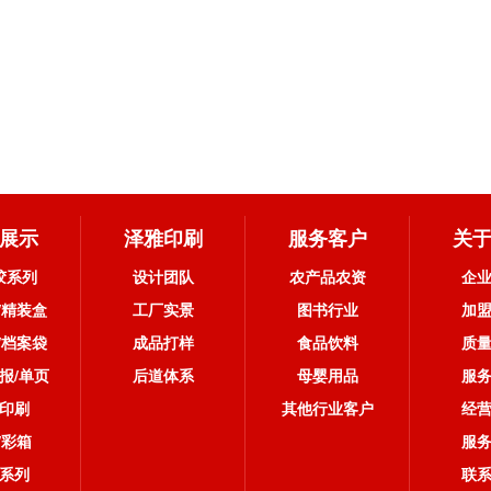
展示
泽雅印刷
服务客户
关
胶系列
设计团队
农产品农资
企
/精装盒
工厂实景
图书行业
加
/档案袋
成品打样
食品饮料
质
报/单页
后道体系
母婴用品
服
印刷
其他行业客户
经
/彩箱
服
系列
联