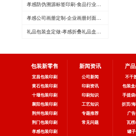
孝感防伪溯源标签印刷-食品行业一物一码追溯系统解决方案
孝感公司画册定制-企业画册封面印刷最常用的制作工艺
礼品包装盒定做-孝感折叠礼品盒制作的方法与步骤
包装新零售
新闻资讯
产品
宜昌包装印刷
公司新闻
不干
黄石包装印刷
印刷资讯
包装盒
十堰包装印刷
印刷知识
手提袋
襄阳包装印刷
工艺知识
折页/海
荆州包装印刷
专题推荐
广告
荆门包装印刷
常见问题
瓦楞
孝感包装印刷
罐子