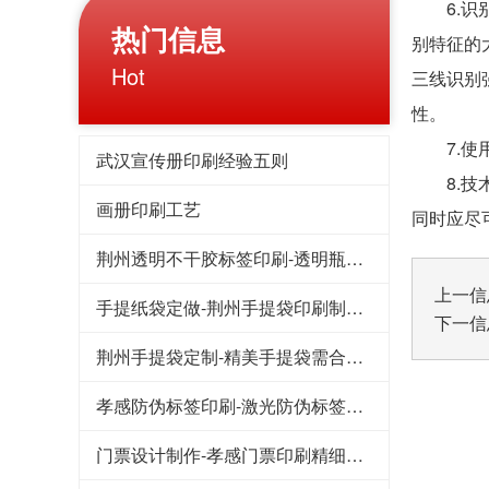
6.识别
热门信息
别特征的
Hot
三线识别
性。
7.使用
武汉宣传册印刷经验五则
8.技术
画册印刷工艺
同时应尽
荆州透明不干胶标签印刷-透明瓶贴透明标签的技巧
上一信
手提纸袋定做-荆州手提袋印刷制作烫印效果的办法
下一信
荆州手提袋定制-精美手提袋需合理运用手提袋印刷技巧
孝感防伪标签印刷-激光防伪标签所具备的技术要求
门票设计制作-孝感门票印刷精细度对印刷工艺的需求