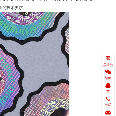
备的技术要求。
二维码
微信
QQ
电话