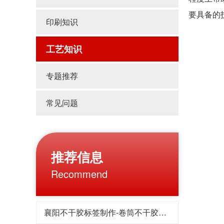
要具备的
印刷知识
工艺知识
专题推荐
常见问题
推荐信息
Recommend
襄阳不干胶标签制作-卷筒不干胶标签的UV印刷工艺