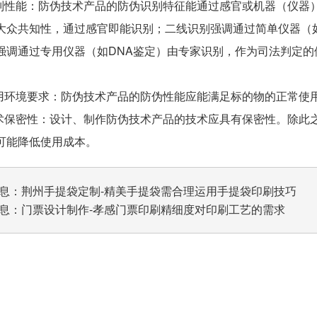
性能：防伪技术产品的防伪识别特征能通过感官或机器（仪器
大众共知性，通过感官即能识别；二线识别强调通过简单仪器（
强调通过专用仪器（如DNA鉴定）由专家识别，作为司法判定
环境要求：防伪技术产品的防伪性能应能满足标的物的正常使
保密性：设计、制作防伪技术产品的技术应具有保密性。除此
可能降低使用成本。
息：
荆州手提袋定制-精美手提袋需合理运用手提袋印刷技巧
息：
门票设计制作-孝感门票印刷精细度对印刷工艺的需求