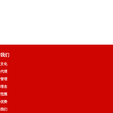
于我们
业文化
盟代理
量管理
务理念
营范围
务优势
系我们